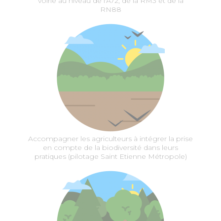
voirie au niveau de l'A72, de la RM3 et de la
RN88
Accompagner les agriculteurs à intégrer la prise
en compte de la biodiversité dans leurs
pratiques (pilotage Saint Etienne Métropole)