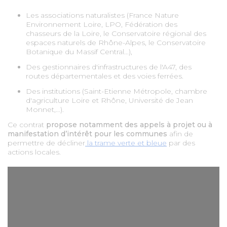
Les associations naturalistes (France Nature
Environnement Loire, LPO, Fédération des
chasseurs de la Loire, le Conservatoire régional des
espaces naturels de Rhône-Alpes, le Conservatoire
Botanique du Massif Central...),
Des gestionnaires d'infrastructures de l'A47, des
routes départementales et des voies ferrées.
Des institutions (Saint-Etienne Métropole, chambre
d'agriculture Loire et Rhône, Université de Jean
Monnet,…).
Ce contrat
propose notamment des appels à projet ou à
manifestation d’intérêt pour les communes
afin de
permettre de décliner
la trame verte et bleue
par des
actions locales.