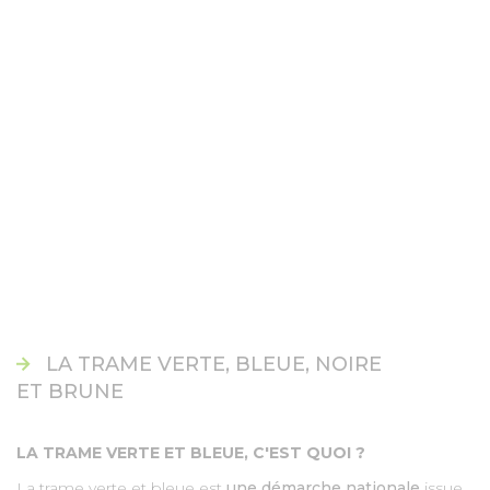
LA TRAME VERTE, BLEUE, NOIRE
ET BRUNE
LA TRAME VERTE ET BLEUE, C'EST QUOI ?
La trame verte et bleue est
une démarche nationale
issue