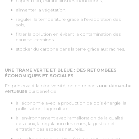
capter l’eau, évitant ainsi les inondations,
alimenter la végétation,
réguler la température grâce à l’évaporation des
sols,
filtrer la pollution en évitant la contamination des
eaux souterraines,
stocker du carbone dans la terre grâce aux racines.
UNE TRAME VERTE ET BLEUE : DES RETOMBÉES
ÉCONOMIQUES ET SOCIALES
En préservant la biodiversité, on entre dans
une démarche
vertueuse
qui bénéficie :
à l'économie avec la production de bois énergie, la
pollinisation, l'agriculture,...
à l'environnement avec l'amélioration de la qualité
des eaux, la régulation des crues, la gestion et
entretien des espaces naturels...
au cadre de vie et au bien-être de tous : mise en