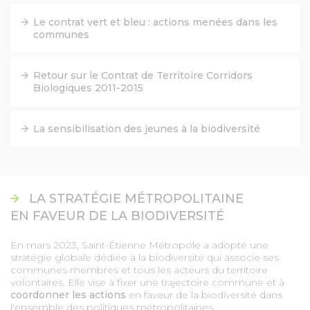
MARCHÉS PUBLICS
Le contrat vert et bleu : actions menées dans les
communes
PRESSE
Retour sur le Contrat de Territoire Corridors
DESIGN
Biologiques 2011-2015
CARTOGRAPHIE
La sensibilisation des jeunes à la biodiversité
OFFRES D'EMPLOI
LA STRATÉGIE MÉTROPOLITAINE
PORTAIL DES COMMUNES
EN FAVEUR DE LA BIODIVERSITÉ
En mars 2023, Saint-Étienne Métropole a adopté une
MAGAZINES COMMUNES
stratégie globale dédiée à la biodiversité qui associe ses
communes membres et tous les acteurs du territoire
volontaires. Elle vise à fixer une trajectoire commune et à
coordonner les actions
en faveur de la biodiversité dans
l'ensemble des politiques métropolitaines.