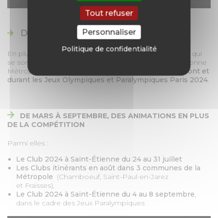
Tout refuser
Personnaliser
DES ANIMATIONS
Politique de confidentialité
En plus des 6 matches du tournoi masculin et féminin qui
se sont déroulés au stade Geoffroy-Guichard, Saint-Étienne
Métropole a organisé
plusieurs événements
,
en amont et
durant les Jeux Olympiques et Paralympiques Paris 2024
.
DE MARS À SEPTEMBRE, DES ANIMATIONS EN PLUS
DE LA COMPÉTITION
Parmi elles :
Le Club 2024 à Saint-Étienne du 24 au 31 juillet
Les Clubs itinérants en août dans 3 communes de la
Métropole
(Chamboeuf, Saint-Paul-en-Jarez
et Fraisses),
Le Club 2024 à Saint-Étienne du 4 au 8 septembre
,
dans le cadre des Jeux Paralympiques