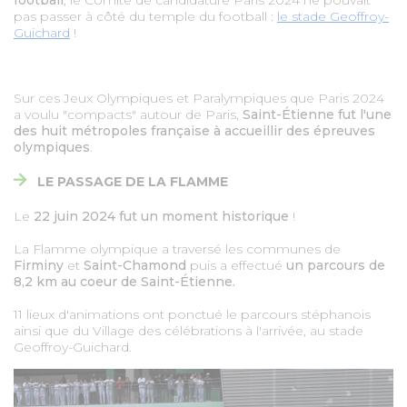
football
, le Comité de candidature Paris 2024 ne pouvait
MARCHÉS PUBLICS
pas passer à côté du temple du football :
le stade Geoffroy-
Guichard
!
PRESSE
Sur ces Jeux Olympiques et Paralympiques que Paris 2024
DESIGN
a voulu "compacts" autour de Paris,
Saint-Étienne fut l'une
des huit métropoles française à accueillir des épreuves
olympiques
.
CARTOGRAPHIE
LE PASSAGE DE LA FLAMME
Le
22 juin 2024 fut un moment historique
!
OFFRES D'EMPLOI
La Flamme olympique a traversé les communes de
Firminy
et
Saint-Chamond
puis a effectué
un parcours de
PORTAIL DES COMMUNES
8,2 km au coeur de Saint-Étienne.
11 lieux d'animations ont ponctué le parcours stéphanois
MAGAZINES COMMUNES
ainsi que du Village des célébrations à l'arrivée, au stade
Geoffroy-Guichard.