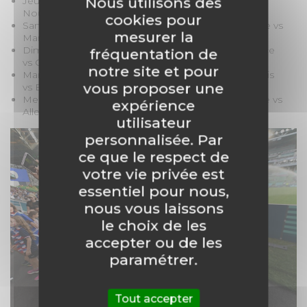
Nous utilisons des
Jeudi 25 juillet à 17h : groupe A féminin – Canada vs
Nouvelle-Zélande
cookies pour
Samedi 27 juillet à 17h : groupe B masculin – Ukraine vs
mesurer la
Maroc
Dimanche 28 juillet à 21h : groupe A féminin – France
fréquentation de
vs Canada
notre site et pour
Mardi 30 juillet à 19h : groupe A masculin – Etats-Unis
vous proposer une
vs Equipe encore inconnue
Mercredi 31 juillet à 19h : groupe B féminin – Zambie vs
expérience
Allemagne
utilisateur
personnalisée. Par
ce que le respect de
votre vie privée est
essentiel pour nous,
nous vous laissons
le choix de les
accepter ou de les
paramétrer.
Tout accepter