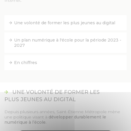
Internet.
FACEBOOK
Une volonté de former les plus jeunes au digital
YOUTUBE
Un plan numérique à l'école pour la période 2023 -
2027
TWITTER
En chiffres
INSTAGRAM
AGENDA
UNE VOLONTÉ DE FORMER LES
SÉM LE MAG
PLUS JEUNES AU DIGITAL
Depuis plusieurs années, Saint-Étienne Métropole mène
CONTACT
une politique visant à
développer durablement le
numérique à l’école.