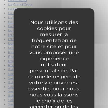
La Gimond
La Grand'Croix
La Ricamarie
La Talaudière
La Terrasse sur Dorlay
Nous utilisons des
La Tour-en-Jarez
La Valla-en-Gier
cookies pour
Le Chambon-Feugerolles
mesurer la
L'Etrat
L'Horme
fréquentation de
Lorette
notre site et pour
Marcenod
vous proposer une
Pavezin
Rive-de-Gier
expérience
Roche-la-Molière
utilisateur
Rozier-Côtes-d'Aurec
personnalisée. Par
Saint-Bonnet-les-Oules
Saint-Chamond
ce que le respect de
Saint-Christo-en-Jarez
votre vie privée est
Sainte-Croix-en-Jarez
Saint-Étienne
essentiel pour nous,
Saint-Galmier
nous vous laissons
Saint-Genest-Lerpt
le choix de les
Saint-Héand
Saint-Jean-Bonnefonds
accepter ou de les