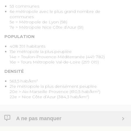
53 communes
6e métropole avec le plus grand nombre de
communes
5e > Métropole de Lyon (58)
7e > Métropole Nice Côte d’Azur (51)
POPULATION
408 391 habitants
15e métropole la plus peuplée
14e > Toulon-Provence-Méditerranée (449 782)
16e > Tours Métropole Val-de-Loire (299 019)
DENSITÉ
563,5 hab/km²
21e métropole la plus densément peuplée
20e > Aix-Marseille Provence (610,5 hab/km²)
22e > Nice Côte d’Azur (384,3 hab/km²)
A ne pas manquer