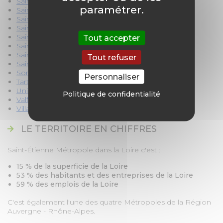
Saint-Joseph
paramétrer.
Saint-Martin-la-Plaine
Saint-Maurice-en-Gourgois
Saint-Nizier-de-Fornas
Saint-Paul-en-en-Cornillon
Tout accepter
Saint-Paul-en-Jarez
Saint-Priest-en-Jarez
Tout refuser
Saint-Romain-en-Jarez
Sorbiers
Personnaliser
Tartaras
Unieux
Politique de confidentialité
Valfleury
Villars
LE TERRITOIRE EN CHIFFRES
Saint-Étienne Métropole dans la Loire c'est :
15 % de la superficie de la Loire
53 % des habitants et des entreprises de la Loire
59 % des emplois de la Loire
C'est également l'une des quatre Métropoles de la Région
Auvergne - Rhône-Alpes.