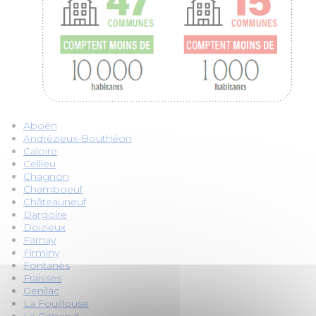
MARCHÉS PUBLICS
PRESSE
DESIGN
Aboën
CARTOGRAPHIE
Andrézieux-Bouthéon
Caloire
Cellieu
OFFRES D'EMPLOI
Chagnon
Chamboeuf
Châteauneuf
PORTAIL DES COMMUNES
Dargoire
Doizieux
Farnay
Firminy
MAGAZINES COMMUNES
Fontanès
Fraisses
Genilac
La Fouillouse