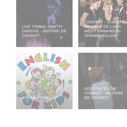
CONCERT - CHANTS
LIVE TRIBAL DEATH
MARIAUX DE L'ARC
GROOVE - BEFORE DE
MÉDITERRANÉEN-
COURIOT
"S'ÉMERVEILLER"
LES CONTES DE
COURIOT - BEFORE
ANGLAIS ENFANT
DE COURIOT