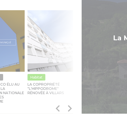
La 
e
Habitat
Transport
ICO ÉLU AU
LA COPROPRIÉTÉ
NOUVEAUTÉS STAS : DES
A
 LA
"L'HIPPODROME"
BUS QUI ROULENT AU
B
N NATIONALE
RÉNOVÉE À VILLARS
BIOGAZ EN CIRCULATION
T
ES
D
ME