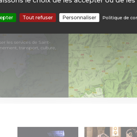
aissons le choix de les accepter ou de les
epter
Tout refuser
Personnaliser
Politique de con
er les services de Saint-
ment, transport, culture,