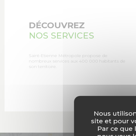
DÉCOUVREZ
NOS SERVICES
Saint-Etienne Métropole propose de
nombreux services aux 400 000 habitants de
son territoire.
Nous utiliso
site et pour 
Par ce que 