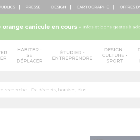
PUBLICS
PRESSE
DESIGN
CARTOGRAPHIE
OFFRES D
e orange canicule en cours -
Infos et bons gestes à ad
HABITER -
DESIGN -
VER
ÉTUDIER -
SE
CULTURE -
LER
ENTREPRENDRE
DÉPLACER
SPORT