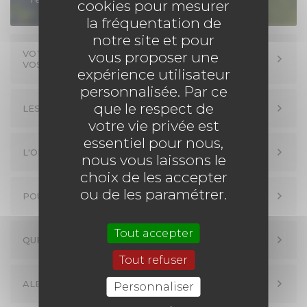
cookies pour mesurer
la fréquentation de
FACEBOOK
notre site et pour
VOTRE INTERLOCUTEUR POUR LA GESTION DE
vous proposer une
VOS CONTRATS D'EAU
YOUTUBE
expérience utilisateur
personnalisée. Par ce
que le respect de
TWITTER
LES MISSIONS DE LA COLLECTIVITÉ
votre vie privée est
essentiel pour nous,
INSTAGRAM
L'ORGANISATION DU SERVICE DE L'EAU POTABLE
nous vous laissons le
choix de les accepter
AGENDA
ou de les paramétrer.
POUR TOUS LES USAGERS
SÉM LE MAG
Tout accepter
QUELQUES ASTUCES POUR ÉCONOMISER L'EAU
Tout refuser
CONTACT
ALERTE À LA POLLUTION DE L'EAU : QUE FAIRE ?
Personnaliser