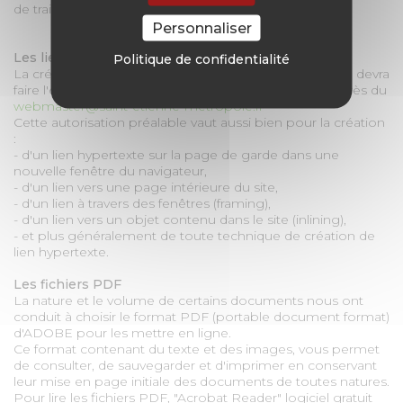
de traitement de la question posée.
Personnaliser
Les liens hypertextes
Politique de confidentialité
La création de tout lien hypertexte en direction du site devra
faire l'objet d'une autorisation expresse préalable auprès du
webmaster@saint-etienne-metropole.fr
Cette autorisation préalable vaut aussi bien pour la création
:
- d'un lien hypertexte sur la page de garde dans une
nouvelle fenêtre du navigateur,
- d'un lien vers une page intérieure du site,
- d'un lien à travers des fenêtres (framing),
- d'un lien vers un objet contenu dans le site (inlining),
- et plus généralement de toute technique de création de
lien hypertexte.
Les fichiers PDF
La nature et le volume de certains documents nous ont
conduit à choisir le format PDF (portable document format)
d'ADOBE pour les mettre en ligne.
Ce format contenant du texte et des images, vous permet
de consulter, de sauvegarder et d'imprimer en conservant
leur mise en page initiale des documents de toutes natures.
Pour lire les fichiers PDF, "Acrobat Reader" logiciel gratuit