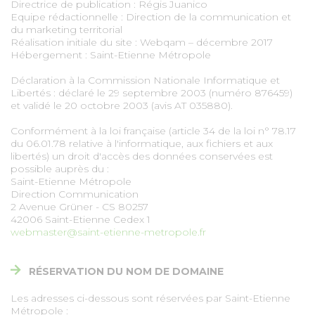
Directrice de publication : Régis Juanico
Equipe rédactionnelle : Direction de la communication et
FACEBOOK
du marketing territorial
Réalisation initiale du site : Webqam – décembre 2017
Hébergement : Saint-Etienne Métropole
YOUTUBE
Déclaration à la Commission Nationale Informatique et
Libertés : déclaré le 29 septembre 2003 (numéro 876459)
et validé le 20 octobre 2003 (avis AT 035880).
TWITTER
Conformément à la loi française (article 34 de la loi n° 78.17
du 06.01.78 relative à l'informatique, aux fichiers et aux
INSTAGRAM
libertés) un droit d'accès des données conservées est
possible auprès du :
Saint-Etienne Métropole
Direction Communication
AGENDA
2 Avenue Grüner - CS 80257
42006 Saint-Etienne Cedex 1
webmaster@saint-etienne-metropole.fr
SÉM LE MAG
RÉSERVATION DU NOM DE DOMAINE
CONTACT
Les adresses ci-dessous sont réservées par Saint-Etienne
Métropole :