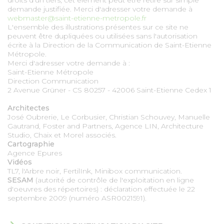
droits d'un tiers, cet élément peut être retiré sur simple
demande justifiée. Merci d'adresser votre demande à
webmaster@saint-etienne-metropole.fr
L'ensemble des illustrations présentes sur ce site ne
peuvent être dupliquées ou utilisées sans l'autorisation
écrite à la Direction de la Communication de Saint-Etienne
Métropole.
Merci d'adresser votre demande à :
Saint-Etienne Métropole
Direction Communication
2 Avenue Grüner - CS 80257 - 42006 Saint-Etienne Cedex 1
Architectes
José Oubrerie, Le Corbusier, Christian Schouvey, Manuelle
Gautrand, Foster and Partners, Agence LIN, Architecture
Studio, Chaix et Morel associés.
Cartographie
Agence Epures
Vidéos
TL7, l'Arbre noir, FertilInk, Minibox communication.
SESAM
(autorité de contrôle de l'exploitation en ligne
d'oeuvres des répertoires) : déclaration effectuée le 22
septembre 2009 (numéro ASR0021591).