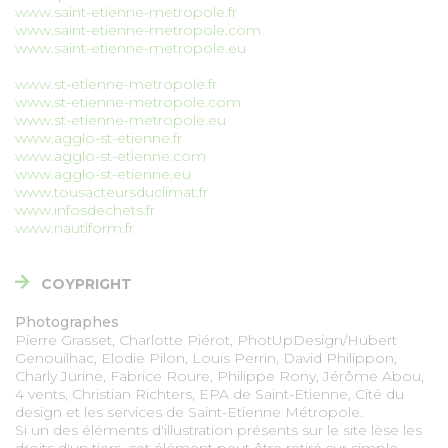
MARCHÉS PUBLICS
www.saint-etienne-metropole.fr
www.saint-etienne-metropole.com
www.saint-etienne-metropole.eu
PRESSE
www.st-etienne-metropole.fr
www.st-etienne-metropole.com
www.st-etienne-metropole.eu
DESIGN
www.agglo-st-etienne.fr
www.agglo-st-etienne.com
www.agglo-st-etienne.eu
CARTOGRAPHIE
www.tousacteursduclimat.fr
www.infosdechets.fr
www.nautiform.fr
OFFRES D'EMPLOI
COYPRIGHT
PORTAIL DES COMMUNES
Photographes
Pierre Grasset, Charlotte Piérot, PhotUpDesign/Hubert
Genouilhac, Elodie Pilon, Louis Perrin, David Philippon,
MAGAZINES COMMUNES
Charly Jurine, Fabrice Roure, Philippe Rony, Jérôme Abou,
4 vents, Christian Richters, EPA de Saint-Etienne, Cité du
design et les services de Saint-Etienne Métropole.
Si un des éléments d'illustration présents sur le site lèse les