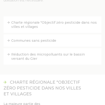
utilisation est nécessaire.
FACEBOOK
Charte régionale "Objectif zéro pesticide dans nos
YOUTUBE
villes et villages
TWITTER
Communes sans pesticide
INSTAGRAM
Réduction des micropolluants sur le bassin
versant du Gier
AGENDA
SÉM LE MAG
CHARTE RÉGIONALE "OBJECTIF
ZÉRO PESTICIDE DANS NOS VILLES
CONTACT
ET VILLAGES
La majeure partie des