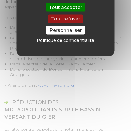
de tous les produits phytosanitaires
sur tous leurs
espaces (cimetières et terrains de sports compris).
Tout accepter
Les communes labellisées sont :
Tout refuser
Dans le secteur du Gier : Dargoire, l'Horme, Lorette
Personnaliser
et Saint-Martin-la-Plaine.
Dans le secteur de l'Ondaine : Fraisses, La Ricamarie, le
Politique de confidentialité
Chambon-Feugerolles, Saint-Paul-en-Cornillon, Saint-
Priest-en-Jarez et Unieux.
Dans le secteur du Furan : La Tour-en-Jarez, l'Etrat,
Saint-Christo-en-Jarez, Saint-Héand et Sorbiers.
Dans le secteur de la Coise : Saint-Galmier.
Dans le secteur du Bonson : Saint-Maurice-en-
Gourgois.
> Aller plus loin :
www.fne-aura.org
RÉDUCTION DES
MICROPOLLUANTS SUR LE BASSIN
VERSANT DU GIER
La lutte contre les pollutions notamment par les