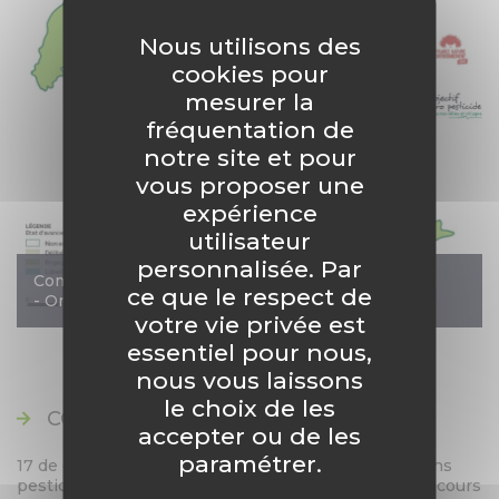
Nous utilisons des
cookies pour
mesurer la
fréquentation de
notre site et pour
vous proposer une
expérience
utilisateur
personnalisée. Par
Communes engagées ou labellisées dans le Furan
ce que le respect de
- Ondaine - Lizeron
votre vie privée est
essentiel pour nous,
nous vous laissons
le choix de les
COMMUNES SANS PESTICIDE
accepter ou de les
paramétrer.
17 de ces communes sont labellisées "Commune sans
pesticide".
Il s'agît des communes qui
ont cessé le recours