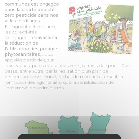
MARCHÉS PUBLICS
communes est engagée
dans la charte objectif
zéro pesticide dans nos
PRESSE
villes et villages.
En signant cette charte,
les collectivités
s’engagent à
travailler à
DESIGN
la réduction de
l’utilisation des produits
phytosanitaires
, aussi
CARTOGRAPHIE
appelés pesticides, sur
leurs voiries, parcs et espaces verts, terrains de sport… Ceci
passe, entre autre, par la réalisation d’un plan de
OFFRES D'EMPLOI
désherbage communal, l’achat de matériel alternatif, la
formation des agents ainsi que la sensibilisation de
l’ensemble des administrés.
PORTAIL DES COMMUNES
MAGAZINES COMMUNES