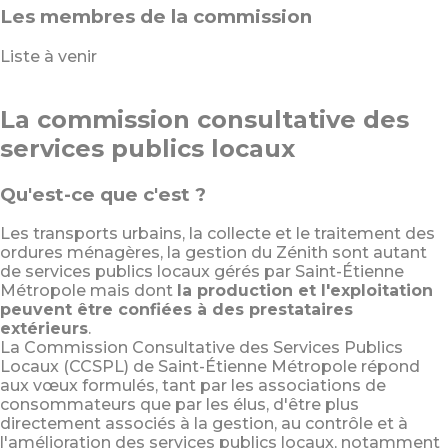
Les membres de la commission
FACEBOOK
Liste à venir
YOUTUBE
La commission consultative des
services publics locaux
TWITTER
Qu'est-ce que c'est ?
INSTAGRAM
Les transports urbains, la collecte et le traitement des
ordures ménagères, la gestion du Zénith sont autant
de services publics locaux gérés par Saint-Étienne
AGENDA
Métropole mais dont
la production et l'exploitation
peuvent être confiées à des prestataires
extérieurs
.
SÉM LE MAG
La Commission Consultative des Services Publics
Locaux (CCSPL) de Saint-Étienne Métropole répond
aux vœux formulés, tant par les associations de
CONTACT
consommateurs que par les élus, d'être plus
directement associés à la gestion, au contrôle et à
l'amélioration des services publics locaux, notamment