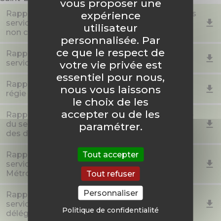
vous proposer une
Rapport annuel 2024 sur le prix et la qualité des
expérience
services publics d'assainissement collectif et
utilisateur
non collectif
personnalisée. Par
ce que le respect de
Rapport annuel 2024 sur le prix et la qualité du
service public de l’eau potable
votre vie privée est
essentiel pour nous,
Rapport annuel 2023 sur le prix et la qualité la
nous vous laissons
régie assainissement
le choix de les
accepter ou de les
Rapport annuel 2023 sur sur le prix et la qualité
du service public de prévention et de gestion
paramétrer.
des déchets ménagers et assimilés
Tout accepter
Rapport annuel 2023 sur le prix et qualité du
service public du Zénith Saint-Étienne
Métropole
Tout refuser
Personnaliser
Rapport annuel 2023 sur le prix et qualité du
service public des transports publics par le
Politique de confidentialité
délégataire (la STAS)