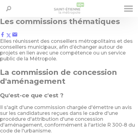
Aller
Les commissions thématiques
Panneau de gestion des cookies
LA MÉTROPOLE
au
Saisissez votre recherche - Ex: déchets,
contenu
horaires, élus...
principal
Elles réunissent des conseillers métropolitains et des
PRÉSERVER - RECYCLER
conseillers municipaux, afin d’échanger autour de
projets en lien avec une compétence ou un service
public de la Métropole.
HABITER - SE DÉPLACER
La commission de concession
ÉTUDIER - ENTREPRENDRE
d'aménagement
Qu'est-ce que c'est ?
DESIGN - CULTURE - SPORT
Il s'agit d'une commission chargée d'émettre un avis
sur les candidatures reçues dans le cadre d'une
DISPOSITIFS SOCIAUX - INSERTION
procédure d'attribution d'une concession
d'aménagement, conformément à l'article R 300-8 du
code de l'urbanisme.
GRANDS PROJETS