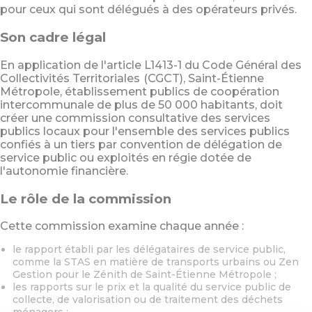
MARCHÉS PUBLICS
pour ceux qui sont délégués à des opérateurs privés.
Son cadre légal
PRESSE
En application de l'article L1413-1 du Code Général des
Collectivités Territoriales
(CGCT), Saint-Étienne
DESIGN
Métropole, établissement publics de coopération
intercommunale de plus de 50 000 habitants, doit
créer une commission consultative des services
CARTOGRAPHIE
publics locaux pour l'ensemble des services publics
confiés à un tiers par convention de délégation de
service public ou exploités en régie dotée de
OFFRES D'EMPLOI
l'autonomie financière.
Le rôle de la commission
PORTAIL DES COMMUNES
Cette commission examine chaque année :
le rapport établi par les délégataires de service public,
MAGAZINES COMMUNES
comme la STAS en matière de transports urbains ou Zen
Gestion pour le Zénith de Saint-Étienne Métropole ;
les rapports sur le prix et la qualité du service public de
collecte, de valorisation ou de traitement des déchets