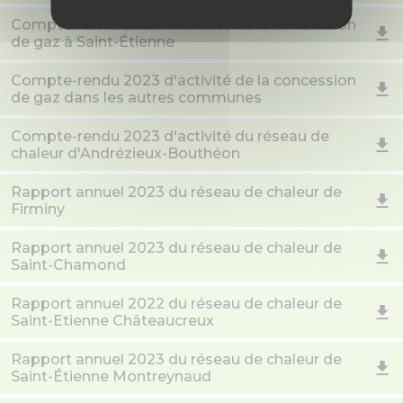
Compte-rendu 2023 d'activité de la concession
de gaz à Saint-Étienne
Compte-rendu 2023 d'activité de la concession
de gaz dans les autres communes
Compte-rendu 2023 d'activité du réseau de
chaleur d'Andrézieux-Bouthéon
Rapport annuel 2023 du réseau de chaleur de
Firminy
Rapport annuel 2023 du réseau de chaleur de
Saint-Chamond
Rapport annuel 2022 du réseau de chaleur de
Saint-Etienne Châteaucreux
Rapport annuel 2023 du réseau de chaleur de
Saint-Étienne Montreynaud