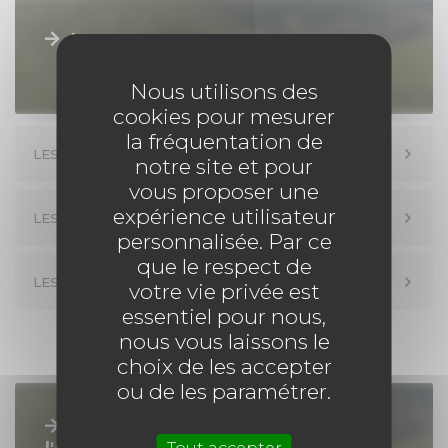
MARCHÉS PUBLICS
Impacts
PRESSE
Nous utilisons des
cookies pour mesurer
DESIGN
la fréquentation de
LES IMPACTS SANITAIRES
notre site et pour
CARTOGRAPHIE
vous proposer une
expérience utilisateur
LES IMPACTS FINANCIERS
personnalisée. Par ce
OFFRES D'EMPLOI
que le respect de
LES AUTRES IMPACTS
votre vie privée est
PORTAIL DES COMMUNES
essentiel pour nous,
nous vous laissons le
MAGAZINES COMMUNES
choix de les accepter
ou de les paramétrer.
Plan de prévention du bruit dans