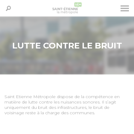
Aller
Panneau de gestion des cookies
LA MÉTROPOLE
au
Saisissez votre recherche - Ex: déchets, horaires,
contenu
élus...
principal
PRÉSERVER - RECYCLER
LUTTE CONTRE LE BRUIT
HABITER - SE DÉPLACER
ÉTUDIER - ENTREPRENDRE
DESIGN - CULTURE - SPORT
Saint Etienne Métropole dispose de la compétence en
matière de lutte contre les nuisances sonores. Il s’agit
uniquement du bruit des infrastructures, le bruit de
DISPOSITIFS SOCIAUX - INSERTION
voisinage reste à la charge des communes.
GRANDS PROJETS