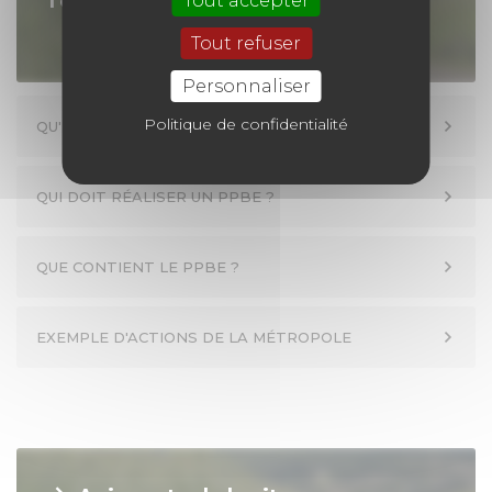
l'environnement
Tout accepter
Tout refuser
Personnaliser
Politique de confidentialité
QU'EST-CE QU'UN PPBE ?
QUI DOIT RÉALISER UN PPBE ?
QUE CONTIENT LE PPBE ?
EXEMPLE D'ACTIONS DE LA MÉTROPOLE