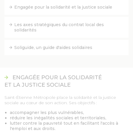
Engagée pour la solidarité et la justice sociale
FACEBOOK
Les axes stratégiques du contrat local des
YOUTUBE
solidarités
TWITTER
Soliguide, un guide d'aides solidaires
INSTAGRAM
ENGAGÉE POUR LA SOLIDARITÉ
AGENDA
ET LA JUSTICE SOCIALE
Saint-Étienne Métropole place la solidarité et la justice
SÉM LE MAG
sociale au cœur de son action. Ses objectifs :
accompagner les plus vulnérables,
CONTACT
réduire les inégalités sociales et territoriales,
lutter contre la pauvreté tout en facilitant l'accès à
l'emploi et aux droits.