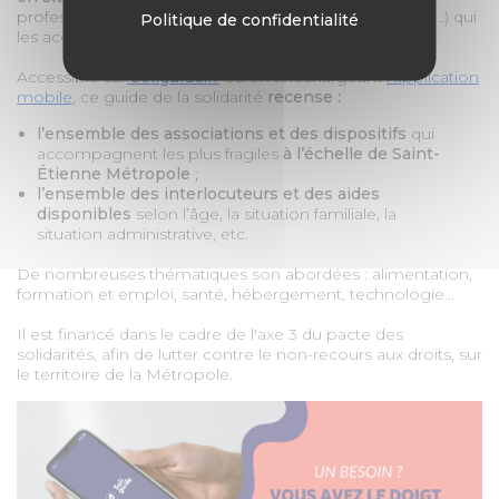
professionnels (travailleurs sociaux, associations, CCAS...) qui
Politique de confidentialité
les accompagnent.
Accessible sur
soliguide.fr
ou en téléchargeant
l’application
mobile
, ce guide de la solidarité
recense :
l’ensemble des associations et des dispositifs
qui
accompagnent les plus fragiles
à l’échelle de Saint-
Étienne Métropole
;
l’ensemble des interlocuteurs et des aides
disponibles
selon l’âge, la situation familiale, la
situation administrative, etc.
De nombreuses thématiques son abordées : alimentation,
formation et emploi, santé, hébergement, technologie…
Il est financé dans le cadre de l'axe 3 du pacte des
solidarités, afin de lutter contre le non-recours aux droits, sur
le territoire de la Métropole.