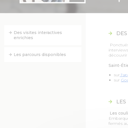
Des visites interactives
DES
enrichies
Ponctués 
interviews
Les parcours disponibles
découvrir 
Saint-Éti
sur
l'ap
sur
Goo
LES
Les coul
Embarquez
fermés aux