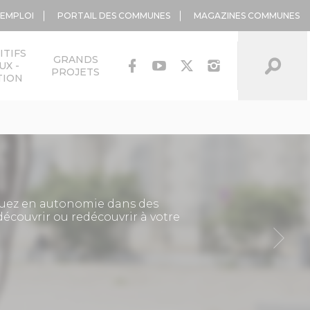
'EMPLOI
PORTAIL DES COMMUNES
MAGAZINES COMMUNES
ITIFS
GRANDS
UX -
PROJETS
TION
ez en autonomie dans des
découvrir ou redécouvrir à votre