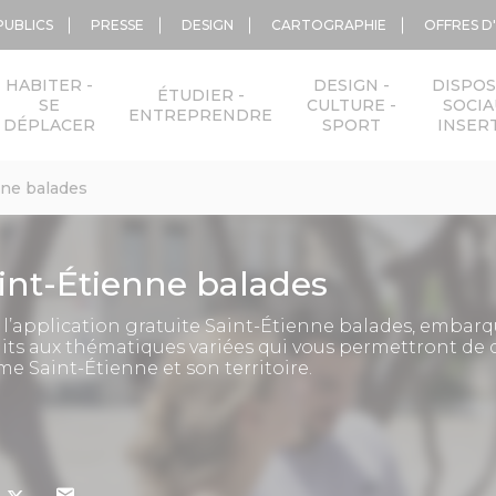
PUBLICS
PRESSE
DESIGN
CARTOGRAPHIE
OFFRES D
HABITER -
DESIGN -
DISPOS
ÉTUDIER -
SE
CULTURE -
SOCIA
ENTREPRENDRE
DÉPLACER
SPORT
INSER
nne balades
int-Étienne balades
 l’application gratuite Saint-Étienne balades,
embarqu
uits aux thématiques variées qui vous permettront de 
me Saint-Étienne et son territoire.