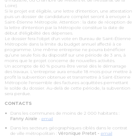
d'Industrie, ou Chambre de Métiers et de l'Artisanat de la
Loire).
Si le projet est éligible, une lettre d'intention, une attestation
puis un dossier de candidature complet seront à envoyer à
Saint-Étienne Métropole. Attention : la date de réception de
la lettre d'intention par la Métropole constitue la date de
début d'éligibilité des dépenses.
Le dossier fera l'objet d'un vote en Bureau de Saint-Étienne
Métropole dans la limite du budget annuel affecté à ce
programme. Une même entreprise ne pourra bénéficier
qu’une seule fois du dispositif sur une période de 3 ans, à
moins que le projet concerne de nouvelles activités.
Un acompte de 60 % pourra être versé dès le démarrage
des travaux. L'entreprise aura ensuite 18 mois pour mettre à
profit la subvention obtenue et transmettre à Saint-Etienne
Métropole l'ensemble des factures acquittées permettant
le solde du dossier. Au-delà de cette période, la subvention
sera perdue.
CONTACTS
Dans les communes de moins de 2 000 habitants :
Fanny Airale
-
email
Dans les secteurs géographiques ciblés dans le contrat
de ville métropolitain :
Véronique Pretet -
email