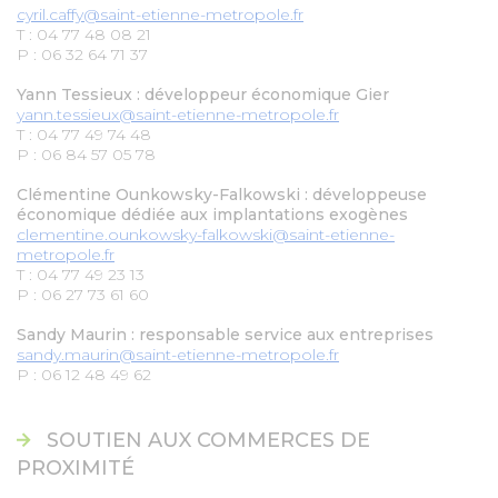
cyril.caffy@saint-etienne-metropole.fr
T : 04 77 48 08 21
P : 06 32 64 71 37
Yann Tessieux : développeur économique Gier
yann.tessieux@saint-etienne-metropole.fr
T : 04 77 49 74 48
P : 06 84 57 05 78
Clémentine Ounkowsky-Falkowski : développeuse
économique dédiée aux implantations exogènes
clementine.ounkowsky-falkowski@saint-etienne-
metropole.fr
T : 04 77 49 23 13
P : 06 27 73 61 60
Sandy Maurin : responsable service aux entreprises
sandy.maurin@saint-etienne-metropole.fr
P : 06 12 48 49 62
SOUTIEN AUX COMMERCES DE
PROXIMITÉ