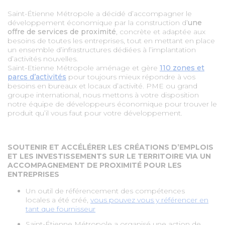
MARCHÉS PUBLICS
Saint-Étienne Métropole a décidé d’accompagner le
développement économique par la construction d’
une
offre de services de proximité
, concrète et adaptée aux
PRESSE
besoins de toutes les entreprises, tout en mettant en place
un ensemble d’infrastructures dédiées à l’implantation
d’activités nouvelles.
DESIGN
Saint-Etienne Métropole aménage et gère
110 zones et
parcs d’activités
pour toujours mieux répondre à vos
besoins en bureaux et locaux d’activité. PME ou grand
CARTOGRAPHIE
groupe international, nous mettons à votre disposition
notre équipe de développeurs économique pour trouver le
produit qu’il vous faut pour votre développement.
OFFRES D'EMPLOI
SOUTENIR ET ACCÉLÉRER LES CRÉATIONS D’EMPLOIS
PORTAIL DES COMMUNES
ET LES INVESTISSEMENTS SUR LE TERRITOIRE VIA UN
ACCOMPAGNEMENT DE PROXIMITÉ POUR LES
ENTREPRISES
MAGAZINES COMMUNES
Un outil de référencement des compétences
locales a été créé,
vous pouvez vous y référencer en
tant que fournisseur
Saint-Étienne Métropole a organisé une action de