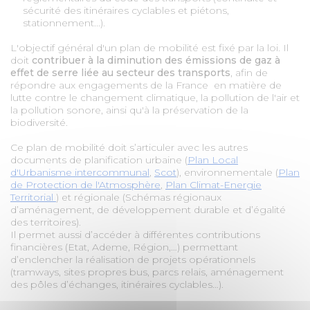
sécurité des itinéraires cyclables et piétons,
stationnement...).
L'objectif général d'un plan de mobilité est fixé par la loi. Il
doit
contribuer à la diminution des émissions de gaz à
effet de serre liée au secteur des transports
, afin de
répondre aux engagements de la France en matière de
lutte contre le changement climatique, la pollution de l'air et
la pollution sonore, ainsi qu'à la préservation de la
biodiversité.
Ce plan de mobilité doit s’articuler avec les autres
documents de planification urbaine (
Plan Local
d'Urbanisme intercommunal
,
Scot
), environnementale (
Plan
de Protection de l'Atmosphère
,
Plan Climat-Energie
Territorial
) et régionale (Schémas régionaux
d’aménagement, de développement durable et d’égalité
des territoires).
Il permet aussi d’accéder à différentes contributions
financières (Etat, Ademe, Région,…) permettant
d’enclencher la réalisation de projets opérationnels
(tramways, sites propres bus, parcs relais, aménagement
des pôles d’échanges, itinéraires cyclables…).