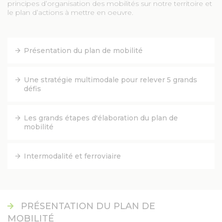
principes d’organisation des mobilités sur notre territoire et
le plan d’actions à mettre en oeuvre.
FACEBOOK
YOUTUBE
Présentation du plan de mobilité
TWITTER
Une stratégie multimodale pour relever 5 grands
défis
INSTAGRAM
Les grands étapes d'élaboration du plan de
mobilité
AGENDA
Intermodalité et ferroviaire
SÉM LE MAG
CONTACT
PRÉSENTATION DU PLAN DE
MOBILITÉ