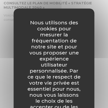
CONSULTEZ LE PLAN DE MOBILITÉ « STRATÉGIE
MULTIMODALE 2040 »
Voici
une synthèse du plan de mobilité
, approuvé en
conseil métropolitain le 28 janvier 2026 :
Nous utilisons des
cookies pour
mesurer la
fréquentation de
notre site et pour
vous proposer une
expérience
utilisateur
personnalisée. Par
ce que le respect de
votre vie privée est
essentiel pour nous,
nous vous laissons
le choix de les
accepter ou de les