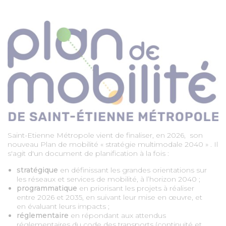
MARCHÉS PUBLICS
PRESSE
DESIGN
CARTOGRAPHIE
OFFRES D'EMPLOI
Saint-Etienne Métropole vient de finaliser, en 2026, son
nouveau Plan de mobilité « stratégie multimodale 2040 » . Il
PORTAIL DES COMMUNES
s'agit d'un document de planification à la fois :
stratégique
en définissant les grandes orientations sur
les réseaux et services de mobilité, à l’horizon 2040 ;
MAGAZINES COMMUNES
programmatique
en priorisant les projets à réaliser
entre 2026 et 2035, en suivant leur mise en œuvre, et
en évaluant leurs impacts ;
réglementaire
en répondant aux attendus
réglementaires du code des transports (continuité et