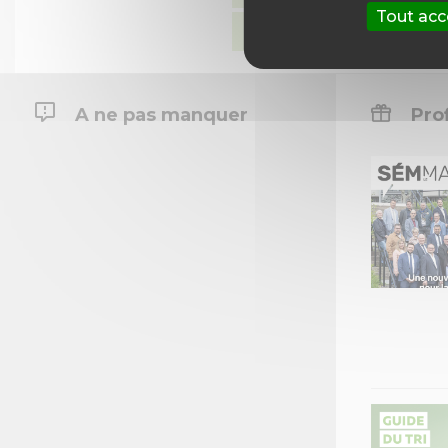
Tout acc
Conclusions du commis
A ne pas manquer
Prof