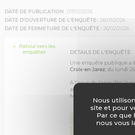
DATE DE PUBLICATION :
07/01/2026
DATE D'OUVERTURE DE L'ENQUÊTE :
26/01/2026
DATE DE FERMETURE DE L'ENQUÊTE :
26/02/2026
Retour vers les
enquêtes
DÉTAILS DE L'ENQUÊTE
Une enquête publique a é
Croix-en-Jarez
, du lundi 2
A l'issue de l'enquête, le
au dossier, des observati
Métropolitain de Saint-É
Nous utiliso
site et pour 
Par ce que 
Procès-verbal de synth
nous vous l
Rapport du commissair