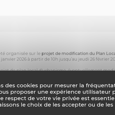
té organisée sur le
projet de modification du Plan Lo
6 janvier 2026 à partir de 10h jusqu’au jeudi 26 février 2
 projet de plan local d'urbanisme, éventuellement modif
ons du public et du rapport du commissaire enquêteur
tienne Métropole.
ns des cookies pour mesurer la fréquenta
vous proposer une expérience utilisateur 
le respect de votre vie privée est essentie
èse du commissaire enquêteur
aissons le choix de les accepter ou de les
e enquêteur