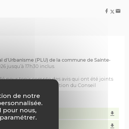
cal d’Urbanisme (PLU) de la commune de Sainte-
026 jusqu’à 17h30 inclus.
ié pour tenir compte des avis qui ont été joints
, sera soumis à l’approbation du Conseil
tion de notre
personnalisée.
l pour nous,
 paramétrer.