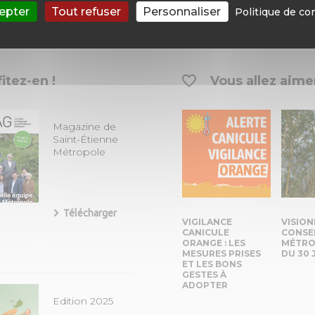
epter
Tout refuser
Personnaliser
Politique de con
saire enquêteur
itez-en !
Vous allez aimer
Magazine de
Saint-Étienne
Métropole
Télécharger
VIGILANCE
VISION
CANICULE
CONSE
ORANGE : LES
MÉTRO
MESURES PRISES
DU 30 
ET LES BONS
GESTES À
ADOPTER
Edition 2025