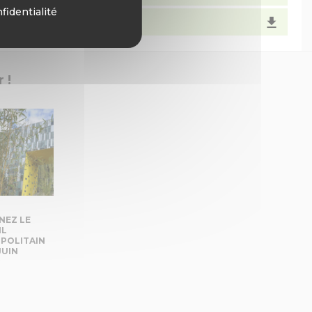
fidentialité
 !
NEZ LE
IL
POLITAIN
JUIN