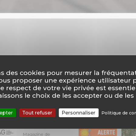
ns des cookies pour mesurer la fréquenta
éalise une enquête publique relative au transfert d’o
vous proposer une expérience utilisateur 
ommé « les bleuets » sur la commune de Saint-Galmier
le respect de votre vie privée est essentie
aissons le choix de les accepter ou de les
epter
Tout refuser
Personnaliser
Politique de con
itez-en !
Vous allez aimer
Magazine de