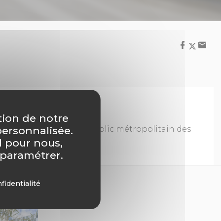
tion de notre
ffice dans le domaine public métropolitain des
personnalisée.
.
l pour nous,
 paramétrer.
fidentialité
 !