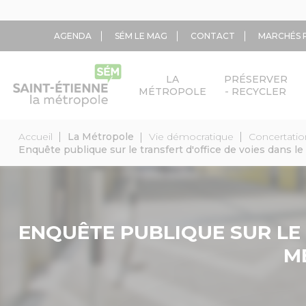
Aller
Panneau de gestion des cookies
AGENDA
SÉM LE MAG
CONTACT
MARCHÉS 
au
Top
contenu
menu
principal
LA
PRÉSERVER
MÉTROPOLE
- RECYCLER
Saisissez votre recherche - Ex: déchets, horaires, élus...
Accueil
La Métropole
Vie démocratique
Concertatio
Fil
Enquête publique sur le transfert d'office de voies dans l
d'Ariane
ENQUÊTE PUBLIQUE SUR LE 
M