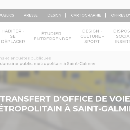
PUBLICS
PRESSE
DESIGN
CARTOGRAPHIE
OFFRES D
HABITER -
DESIGN -
DISPOS
ÉTUDIER -
SE
CULTURE -
SOCIA
ENTREPRENDRE
DÉPLACER
SPORT
INSER
ns et enquêtes publiques
e domaine public métropolitain à Saint-Galmier
TRANSFERT D'OFFICE DE VOI
ÉTROPOLITAIN À SAINT-GALMI