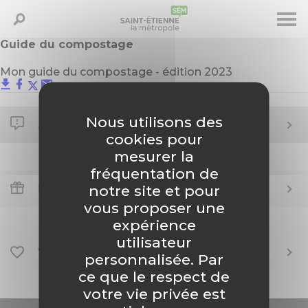
Aller
Guide du compostage
Panneau de gestion des cookies
LA MÉTROPOLE
au
Saisissez votre recherche - Ex: déchets,
contenu
Mon guide du compostage - édition 2023
horaires, élus...
principal
PRÉSERVER - RECYCLER
Nous utilisons des
A ne pas manquer
HABITER - SE DÉPLACER
cookies pour
mesurer la
fréquentation de
ÉTUDIER - ENTREPRENDRE
Profitez-en !
notre site et pour
vous proposer une
DESIGN - CULTURE - SPORT
expérience
utilisateur
Vous allez aimer !
DISPOSITIFS SOCIAUX - INSERTION
personnalisée. Par
ce que le respect de
votre vie privée est
GRANDS PROJETS