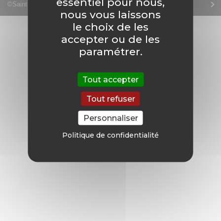
essentiel pour nous,
©Saint-Etienne Métropole 2016
nous vous laissons
FACEBOOK
le choix de les
accepter ou de les
YOUTUBE
paramétrer.
TWITTER
Tout accepter
Tout refuser
INSTAGRAM
Personnaliser
Politique de confidentialité
AGENDA
SÉM LE MAG
CONTACT