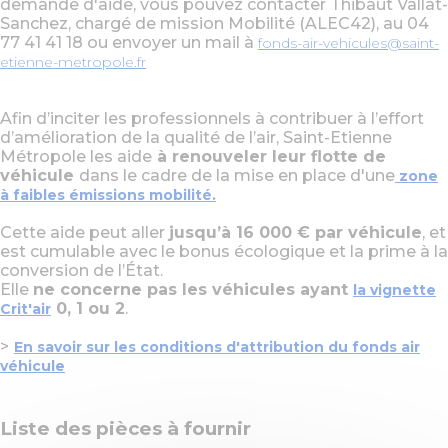
demande d'aide, vous pouvez contacter Thibaut Vallat-
Sanchez, chargé de mission Mobilité (ALEC42), au 04
FACEBOOK
77 41 41 18 ou envoyer un mail à
fonds-air-vehicules@saint-
etienne-metropole.fr
YOUTUBE
Afin d’inciter les professionnels à contribuer à l’effort
d’amélioration de la qualité de l’air, Saint-Etienne
Information
Métropole les aide
à renouveler leur flotte de
TWITTER
message
véhicule
dans le cadre de la mise en place d'une
zone
à faibles émissions mobilité.
INSTAGRAM
Cette aide peut aller
jusqu’à 16 000 € par véhicule
, et
est cumulable avec le bonus écologique et la prime à la
conversion de l’État.
AGENDA
Elle
ne concerne pas les véhicules ayant
la vignette
0, 1 ou 2
.
Crit'air
SÉM LE MAG
>
En savoir sur les conditions d'attribution du fonds air
véhicule
CONTACT
Liste des pièces à fournir