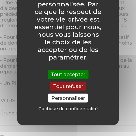
- Une attestation sur l’honneur relative au montant
personnalisée. Par
d’aides éventuellement perçues au cours des deux
ce que le respect de
précédents exercices fiscaux ainsi que celui en cours
votre vie privée est
(règlement UE n°1407/2013 de la Commission du 18
décembre 2013 portant sur le régime « de minimis »
essentiel pour nous,
nous vous laissons
- Pour les non-sédentaires (ex : forains), un justificatif
le choix de les
de domicile et un justificatif d’inscription sur au moins
accepter ou de les
un des marchés de la Métropole ;
paramétrer.
- Pour les associations, le bilan moral et financier de la
dernière assemblée générale et l’avis d’inscription au
répertoire SIRENE ;
Tout accepter
- Un RIB.
Tout refuser
Personnaliser
VOUS ÊTES
Politique de confidentialité
une entreprise
une association