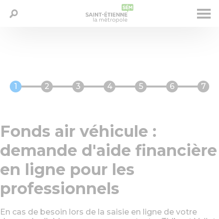
Aller
Panneau de gestion des cookies
LA MÉTROPOLE
au
Saisissez votre recherche - Ex:
contenu
déchets, horaires, élus...
principal
PRÉSERVER - RECYCLER
HABITER - SE DÉPLACER
ÉTUDIER - ENTREPRENDRE
Fonds air véhicule :
Message
demande d'aide financière
d'état
DESIGN - CULTURE - SPORT
en ligne pour les
DISPOSITIFS SOCIAUX - INSERTION
professionnels
GRANDS PROJETS
En cas de besoin lors de la saisie en ligne de votre