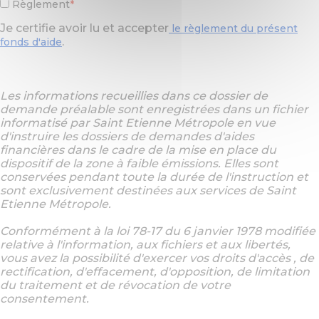
Règlement
Je certifie avoir lu et accepter
le règlement du présent
.
fonds d'aide
Les informations recueillies dans ce dossier de
demande préalable sont enregistrées dans un fichier
Information
informatisé par Saint Etienne Métropole en vue
message
d'instruire les dossiers de demandes d'aides
financières dans le cadre de la mise en place du
dispositif de la zone à faible émissions. Elles sont
conservées pendant toute la durée de l'instruction et
sont exclusivement destinées aux services de Saint
Etienne Métropole.
Conformément à la loi 78-17 du 6 janvier 1978 modifiée
relative à l'information, aux fichiers et aux libertés,
vous avez la possibilité d'exercer vos droits d'accès , de
rectification, d'effacement, d'opposition, de limitation
du traitement et de révocation de votre
consentement.